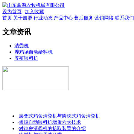
设为首页
|
加入收藏
首页
关于鑫源
行业动态
产品中心
售后服务
营销网络
联系我们
文章资讯
清粪机
养鸡场自动给料机
养殖喂料机
·
层叠式鸡舍清粪机与阶梯式鸡舍清粪机
·
蛋鸡自动喂料机增蛋六大技术
·
对鸡舍清粪机的拾取装置的介绍