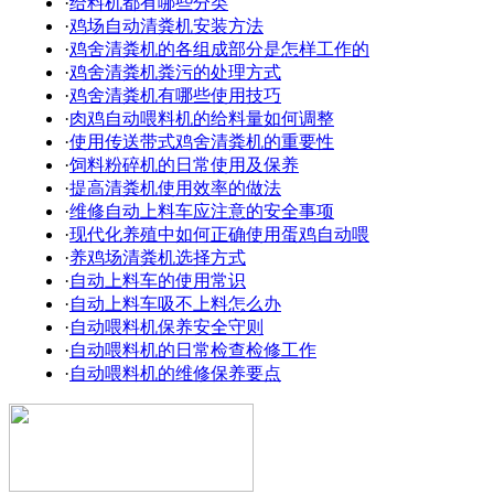
·
给料机都有哪些分类
·
鸡场自动清粪机安装方法
·
鸡舍清粪机的各组成部分是怎样工作的
·
鸡舍清粪机粪污的处理方式
·
鸡舍清粪机有哪些使用技巧
·
肉鸡自动喂料机的给料量如何调整
·
使用传送带式鸡舍清粪机的重要性
·
饲料粉碎机的日常使用及保养
·
提高清粪机使用效率的做法
·
维修自动上料车应注意的安全事项
·
现代化养殖中如何正确使用蛋鸡自动喂
·
养鸡场清粪机选择方式
·
自动上料车的使用常识
·
自动上料车吸不上料怎么办
·
自动喂料机保养安全守则
·
自动喂料机的日常检查检修工作
·
自动喂料机的维修保养要点