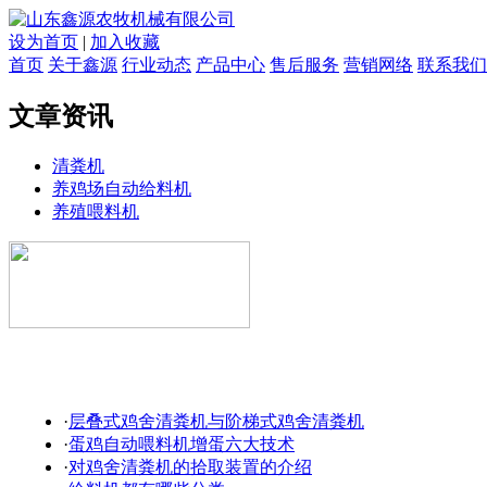
设为首页
|
加入收藏
首页
关于鑫源
行业动态
产品中心
售后服务
营销网络
联系我们
文章资讯
清粪机
养鸡场自动给料机
养殖喂料机
·
层叠式鸡舍清粪机与阶梯式鸡舍清粪机
·
蛋鸡自动喂料机增蛋六大技术
·
对鸡舍清粪机的拾取装置的介绍