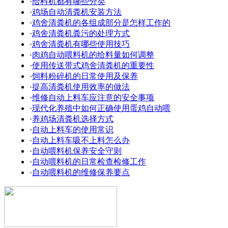
·
给料机都有哪些分类
·
鸡场自动清粪机安装方法
·
鸡舍清粪机的各组成部分是怎样工作的
·
鸡舍清粪机粪污的处理方式
·
鸡舍清粪机有哪些使用技巧
·
肉鸡自动喂料机的给料量如何调整
·
使用传送带式鸡舍清粪机的重要性
·
饲料粉碎机的日常使用及保养
·
提高清粪机使用效率的做法
·
维修自动上料车应注意的安全事项
·
现代化养殖中如何正确使用蛋鸡自动喂
·
养鸡场清粪机选择方式
·
自动上料车的使用常识
·
自动上料车吸不上料怎么办
·
自动喂料机保养安全守则
·
自动喂料机的日常检查检修工作
·
自动喂料机的维修保养要点