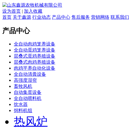
设为首页
|
加入收藏
首页
关于鑫源
行业动态
产品中心
售后服务
营销网络
联系我们
产品中心
全自动肉鸡笼养设备
全自动蛋鸡笼养设备
层叠式蛋鸡养殖设备
层叠式肉鸡养殖设备
肉鸡平养自动化设备
全自动清粪设备
高强度湿帘
畜牧风机
自动集蛋设备
全自动喂料机
饮水器
饲料机组
热风炉